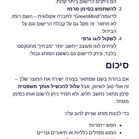
הם ניתנים לרישום ביתר קלות.
להשתמש בסימן מרמז
לדוגמה"GreenMind" לחברה אקולוגית – השם רומז,
לא מתאר. זה מקל גם על קבלת הרישום וגם על
הבידול.
לשקול לוגו גרפי
לעיתים לוגו מעוצב ייחשב יותר "מבחין" מהטקסט
בלבד, וניתן לרישום גם כששם המותג גבולי.
סיכום
אם בחרת בשם שמתאר בצורה ישירה את המוצר שלך –
זה אולי טוב לשיווק, אבל
עלול להכשיל אותך משפטית
.
סימן מתאר נחשב חלש, ולא תמיד ניתן לרשום אותו כסימן
מסחר.
כדי לבנות מותג שניתן להגן עליו:
חפש ייחודיות
המנע ממילים כלליות או תיאורים גנריים