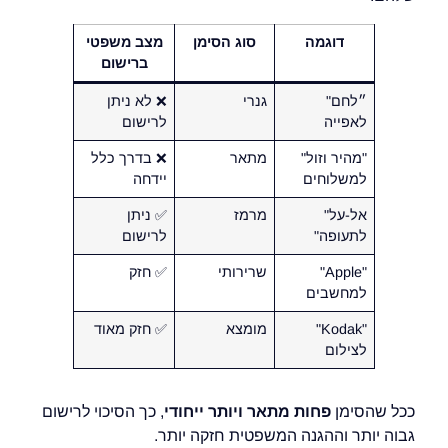
דוגמה
סוג הסימן
מצב משפטי
ברישום
״לחם"
גנרי
❌ לא ניתן
לאפייה
לרישום
"מהיר וזול"
מתאר
❌ בדרך כלל
למשלוחים
יידחה
אל-על"
מרמז
✅ ניתן
לתעופה"
לרישום
"Apple"
שרירותי
✅ חזק
למחשבים
"Kodak"
מומצא
✅ חזק מאוד
לצילום
ככל שהסימן
פחות מתאר ויותר ייחודי
, כך הסיכוי לרישום
גבוה יותר וההגנה המשפטית חזקה יותר.