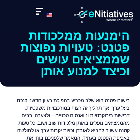
הימנעות ממלכודות
פטנט: טעויות נפוצות
שממציאים עושים
וכיצד למנוע אותן
רישום פטנט הוא שלב מכריע בהפיכת רעיון חדשני לנכס
בעל ערך. אך תהליך זה רצוף במורכבויות משפטיות,
דרישות בירוקרטיות וניואנסים טכניים – ולצערנו, רבים
מהממציאים נופלים באותן מלכודות שוב ושוב. כל טעות
קטנה עשויה להביא לאובדן זכויות יקרות ערך או לחולשה
באכיפת הפטנט בעתיד. המאמר שלפניכם בוחן את