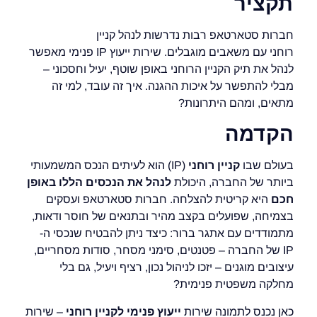
תקציר
חברות סטארטאפ רבות נדרשות לנהל קניין
רוחני עם משאבים מוגבלים. שירות ייעוץ IP פנימי מאפשר
לנהל את תיק הקניין הרוחני באופן שוטף, יעיל וחסכוני –
מבלי להתפשר על איכות ההגנה. איך זה עובד, למי זה
מתאים, ומהם היתרונות?
הקדמה
בעולם שבו
קניין רוחני
(IP) הוא לעיתים הנכס המשמעותי
ביותר של החברה, היכולת
לנהל את הנכסים הללו באופן
חכם
היא קריטית להצלחה. חברות סטארטאפ ועסקים
בצמיחה, שפועלים בקצב מהיר ובתנאים של חוסר ודאות,
מתמודדים עם אתגר ברור: כיצד ניתן להבטיח שנכסי ה-
IP של החברה – פטנטים, סימני מסחר, סודות מסחריים,
עיצובים מוגנים – יזכו לניהול נכון, רציף ויעיל, גם בלי
מחלקה משפטית פנימית?
כאן נכנס לתמונה שירות
ייעוץ פנימי לקניין רוחני
– שירות