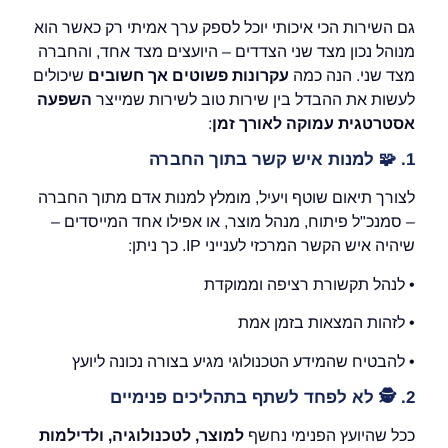
גם השירות הכי איכותי יוכל לספק ערך אמיתי רק כאשר הוא
מנוהל נכון מצד שני הצדדים – היועצים מצד אחד, והחברה
מצד שני. הנה כמה
עקרונות פשוטים אך חשובים
שיכולים
לעשות את ההבדל בין שירות טוב לשירות שמייצר
השפעה
אסטרטגית עמוקה לאורך זמן
:
1.
🧩
למנות איש קשר בתוך החברה
לצורך תיאום שוטף ויעיל, מומלץ למנות אדם מתוך החברה
– סמנכ"ל פיתוח, מנהל מוצר, או אפילו אחד המייסדים –
שיהיה איש הקשר המרכזי לענייני IP. כך ניתן:
• לנהל תקשורת רציפה וממוקדת
• לזהות המצאות בזמן אמת
• להבטיח שהמידע הטכנולוגי מגיע בצורה נכונה ליועץ
2.
🕵️
לא לפחד לשתף בתהליכים פנימיים
ככל שהיועץ הפנימי נחשף
למוצר, לטכנולוגיה, ולדילמות