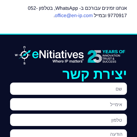
אנחנו זמינים עבורכם ב- WhatsApp, בטלפון 052-
9770917 ובמייל
office@en-ip.com
.
יצירת קשר
שם
אימייל
טלפון
הודעה